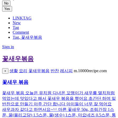
No
Yes
LINKTAG
New
Tag
Comment
Tag, 꽃새우볶음
Sign in
꽃새우볶음
생활
요리
꽃새우볶음
반찬
레시피
m.10000recipe.com
+
꽃새우 볶음
꽃새우 볶음 오늘은 유치원 다녀온 꼬맹이가 새우를 멸치처럼
먹었는데 맛있다고 해서 꽃새우 볶음을 했어요 초간단 하며 밑
반찬으로 만들기 아주 간단 합니다 아이들이 너무 잘 먹어요
새우과자 같다고 하면서요~^^ 마른 꽃새우 50g, 조림간장 1스
푼, 꿀(올리고당) 1.5스푼, 물(생수) 1스푼, 마요네즈 0.5스푼, 통