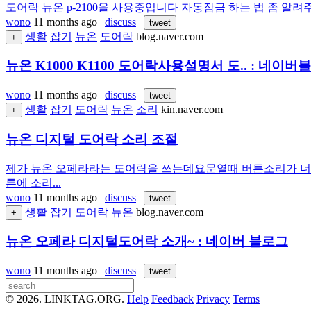
도어락 뉴온 p-2100을 사용중입니다 자동잠금 하는 법 좀
wono
11 months ago
|
discuss
|
tweet
생활
잡기
뉴온
도어락
blog.naver.com
+
뉴온 K1000 K1100 도어락사용설명서 도.. : 네이버
wono
11 months ago
|
discuss
|
tweet
생활
잡기
도어락
뉴온
소리
kin.naver.com
+
뉴온 디지털 도어락 소리 조절
제가 뉴온 오페라라는 도어락을 쓰는데요문열때 버튼소리가 
튼에 소리...
wono
11 months ago
|
discuss
|
tweet
생활
잡기
도어락
뉴온
blog.naver.com
+
뉴온 오페라 디지털도어락 소개~ : 네이버 블로그
wono
11 months ago
|
discuss
|
tweet
© 2026. LINKTAG.ORG.
Help
Feedback
Privacy
Terms