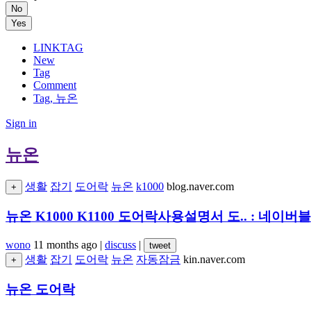
No
Yes
LINKTAG
New
Tag
Comment
Tag, 뉴온
Sign in
뉴온
생활
잡기
도어락
뉴온
k1000
blog.naver.com
+
뉴온 K1000 K1100 도어락사용설명서 도.. : 네이버
wono
11 months ago
|
discuss
|
tweet
생활
잡기
도어락
뉴온
자동잠금
kin.naver.com
+
뉴온 도어락