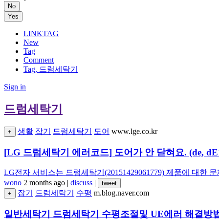
No
Yes
LINKTAG
New
Tag
Comment
Tag, 드럼세탁기
Sign in
드럼세탁기
생활
잡기
드럼세탁기
도어
www.lge.co.kr
+
[LG 드럼세탁기 에러코드] 도어가 안 닫혀요. (de, dE1,
LG전자 서비스는 드럼세탁기(20151429061779) 제품에 
wono
2 months ago
|
discuss
|
tweet
잡기
드럼세탁기
수평
m.blog.naver.com
+
일반세탁기 드럼세탁기 수평조절및 UE에러 해결방