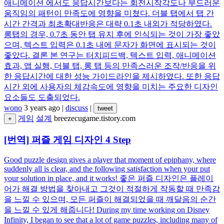
애니메이션 에서도 응답시간보다는 회전시작각도나 부드러운
움직임의 패턴이 만족도에 영향을 미쳤다. 더블 탭에서 탭 간
시간 간격과 최초확대반응은 대략 0.1초 내외가 적당하였다.
롱탭의 경우, 0.7초 동안 탭 유지 후에 인식되는 것이 가장 좋았
으며, 텍스트 입력은 0.1초 내에 문자가 화면에 표시되는 것이
좋았다. 결론 본 연구는 터치피드백, 텍스트 입력, 애니메이션
효과, 앱 실행, 더블 탭, 롱 탭 등의 만족스러운 조작/반응을 위
한 응답시간에 대한 성능 가이드라인을 제시하였다. 또한 응답
시간 외에 사용자의 체감속도에 영향을 미치는 주요한 디자인
요소들도 도출되었다.
wono
3 years ago
|
discuss
|
tweet
게임
설계
breezecugame.tistory.com
+
[번역] 퍼즐 게임 디자인 4 Step
Good puzzle design gives a player that moment of epiphany, where
suddenly all is clear, and the following satisfaction when your put
your solution in place, and it works! 좋은 퍼즐 디자인은 플레이
어가 해결 방법을 찾아내고 그것이 적절하게 작동할 때 만족감
을 느낄 수 있으며, 모든 퍼즐이 해결되었을 때 깨달음의 순간
을 느낄 수 있게 해줍니다! During my time working on Disney
Infinity, I began to see that a lot of game puzzles, including many of