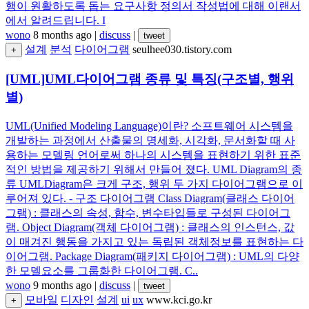
행이 원활하도록 돕는 요구사항 정의서 작성법에 대해 이랜서
에서 알려드립니다. I
wono
8 months ago
|
discuss
|
tweet
설계
분석
다이어그램
seulhee030.tistory.com
+
[UML]UML다이어그램 종류 및 특징(구조별, 행위
별)
UML(Unified Modeling Language)이란? 소프트웨어 시스템을
개발하는 과정에서 산출물의 명세화, 시각화, 문서화할 때 사
용하는 모델링 언어로써 하나의 시스템을 표현하기 위한 표준
적인 방법을 제공하기 위해서 만들어 졌다. UML Diagram의 종
류 UMLDiagram은 크게 구조, 행위 두 가지 다이어그램으로 이
루어져 있다. - 구조 다이어그램 Class Diagram(클래스 다이어
그램) : 클래스의 속성, 함수, 변수타입들로 구성된 다이어그
램. Object Diagram(객체 다이어그램) : 클래스의 인스턴스, 값
이 매겨진 행동을 가지고 있는 독립된 객체정보를 표현하는 다
이어그램. Package Diagram(패키지 다이어그램) : UML의 다양
한 모델요소를 그룹화한 다이어그램. C..
wono
9 months ago
|
discuss
|
tweet
모바일
디자인
설계
ui
ux
www.kci.go.kr
+