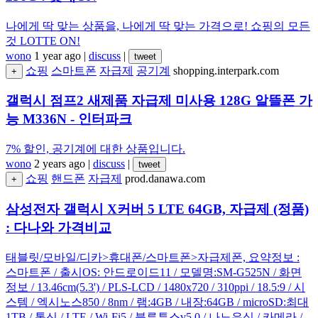
나에게 딱 맞는 상품을, 나에게 딱 맞는 가격으로! 쇼핑의 모든
것 LOTTE ON!
wono
1 year ago
|
discuss
|
tweet
쇼핑
스마트폰
자급제
공기계
shopping.interpark.com
+
갤럭시 점프2 새제품 자급제 미사용 128G 알뜰폰 가
능 M336N - 인터파크
7% 할인, 공기계에 대한 상품입니다.
wono
2 years ago
|
discuss
|
tweet
쇼핑
핸드폰
자급제
prod.danawa.com
+
삼성전자 갤럭시 X커버 5 LTE 64GB, 자급제 (정품)
: 다나와 가격비교
태블릿/모바일/디카>휴대폰/스마트폰>자급제폰, 요약정보 :
스마트폰 / 출시OS: 안드로이드11 / 모델명:SM-G525N / 화면
정보 / 13.46cm(5.3') / PLS-LCD / 1480x720 / 310ppi / 18.5:9 / 시
스템 / 엑시노스850 / 8nm / 램:4GB / 내장:64GB / microSD:최대
1TB / 통신 / LTE / Wi-Fi5 / 블루투스v5.0 / 나노유심 / 카메라 /