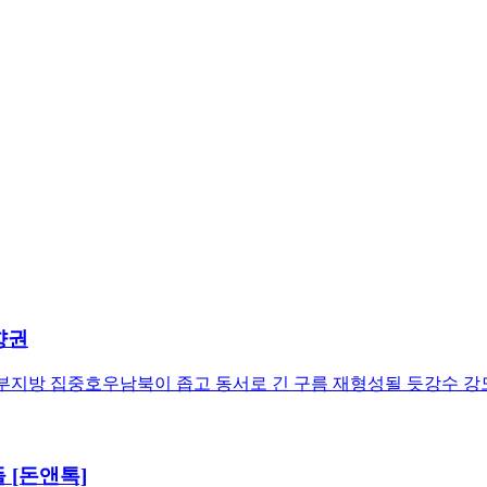
향권
일 남부지방 집중호우남북이 좁고 동서로 긴 구름 재형성될 듯강수 
 [돈앤톡]