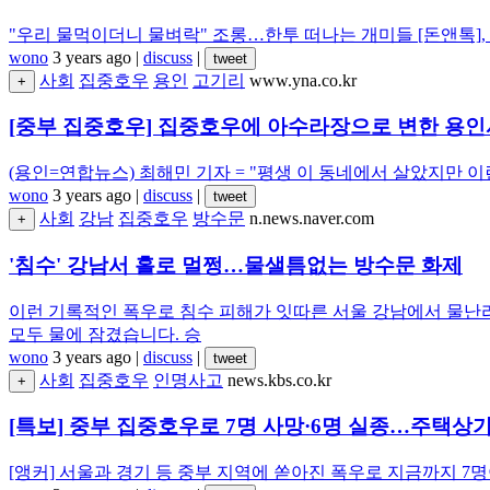
"우리 물먹이더니 물벼락" 조롱…한투 떠나는 개미들 [돈앤톡],
wono
3 years ago
|
discuss
|
tweet
사회
집중호우
용인
고기리
www.yna.co.kr
+
[중부 집중호우] 집중호우에 아수라장으로 변한 용인
(용인=연합뉴스) 최해민 기자 = "평생 이 동네에서 살았지만 이런
wono
3 years ago
|
discuss
|
tweet
사회
강남
집중호우
방수문
n.news.naver.com
+
'침수' 강남서 홀로 멀쩡…물샐틈없는 방수문 화제
이런 기록적인 폭우로 침수 피해가 잇따른 서울 강남에서 물난리를
모두 물에 잠겼습니다. 승
wono
3 years ago
|
discuss
|
tweet
사회
집중호우
인명사고
news.kbs.co.kr
+
[특보] 중부 집중호우로 7명 사망·6명 실종…주택상가
[앵커] 서울과 경기 등 중부 지역에 쏟아진 폭우로 지금까지 7명