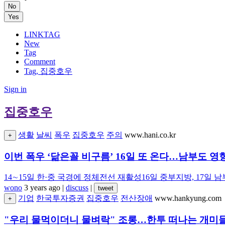
No
Yes
LINKTAG
New
Tag
Comment
Tag, 집중호우
Sign in
집중호우
생활
날씨
폭우
집중호우
주의
www.hani.co.kr
+
이번 폭우 ‘닮은꼴 비구름’ 16일 또 온다…남부도 영
14∼15일 한·중 국경에 정체전선 재활성16일 중부지방, 17
wono
3 years ago
|
discuss
|
tweet
기업
한국투자증권
집중호우
전산장애
www.hankyung.com
+
"우리 물먹이더니 물벼락" 조롱…한투 떠나는 개미들