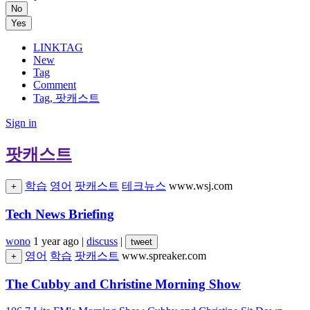
No
Yes
LINKTAG
New
Tag
Comment
Tag, 팟캐스트
Sign in
팟캐스트
학습
영어
팟캐스트
테크뉴스
www.wsj.com
+
Tech News Briefing
wono
1 year ago
|
discuss
|
tweet
영어
학습
팟캐스트
www.spreaker.com
+
The Cubby and Christine Morning Show