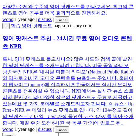
다양한 주제와 수준의 영어 팟캐스트를 만나보세요. 최고의 콘
텐츠로 영어 공부를 더욱 효과적으로 진행하세요.
wono
1 year ago
|
discuss
|
tweet
학습
영어
팟캐스트
page-oh.tistory.com
+
영어 팟캐스트 추천 - 24시간 무료 영어 오디오 콘텐
츠 NPR
혹시, 영어 팟캐스트 들으시나요? 많은 시도와 검색 끝에 발견
한 영어 팟캐스트를 소개드리려고 합니다. 미국 공영 라디오
방송국인 NPR은 '내셔널 퍼블릭 라디오' (National Public Radio)
의 약자로 24시간 오디오 콘텐츠를 송출하는 곳입니다. 홈페이
지 웹사이트(npr.org)에 접속하시면 한국에서도 실시간 오디오
콘텐츠를 청취하실 수 있습니다. NPR에서는 실시간 뉴스 스트
리밍 뿐만 아니라 다양한 장르의 팟캐스트도 무료로 제공하고
있는데요.몇 가지 분야별로 소개드리고자 합니다. ㅇ 뉴스 : Up
First - NPR 는 데일리 뉴스 팟캐스트 입니다. 약 10분정도 길이
의 팟캐스트로 매일 그 날 가장 중요한 뉴스 3가지를 뽑아 소개
합니다. 매일 주중 오전 6시(미국 동부 기준)에 업로드 된..
wono
1 year ago
|
discuss
|
tweet