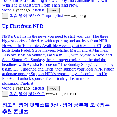
106.7 Lite FM's Morning Show Cubby and Christine Sit Down
With The Biggest Stars From Then And Now.
wono
1 year ago
|
discuss
|
tweet
학습
영어
팟캐스트
npr
upfirst
www.npr.org
+
Up First from NPR
NPR's Up First is the news you need to start your day. The three
biggest stories of the day, with reporting and analysis from NPR
News — in 10 minutes. Available weekdays at 6:30 a.m. ET, with
hosts Leila Fadel, Steve Inskeep, Michel Martin and A Martinez.
Also available on Saturdays at 9 a.m. ET, with Ayesha Rascoe and
Scott Simon. On Sundays, hear a longer exploration behind the
headlines with Ayesha Rascoe on "The Sunday Story," available by
8 a.m. ET. Subscribe and listen, then support your local NPR station
at donate.npr.org.Support NPR's reporting by subscribing to Up
First+ and unlock sponsor-free listening. Learn more at
plus.npr.org/upfirst
wono
1 year ago
|
discuss
|
tweet
학습
영어
팟캐스트
www.ringleplus.com
+
최고의 영어 팟캐스트 9선 - 영어 공부에 도움되는
추천 콘텐츠