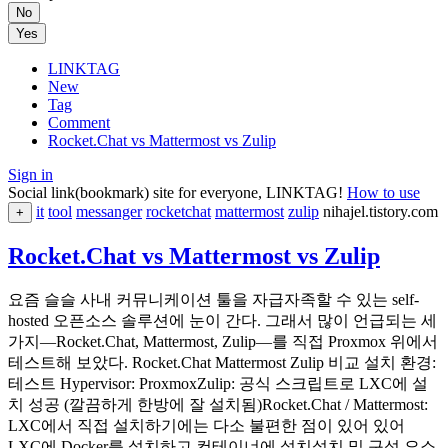
No
Yes
LINKTAG
New
Tag
Comment
Rocket.Chat vs Mattermost vs Zulip
Sign in
Social link(bookmark) site for everyone, LINKTAG!
How to use
it
tool
messanger
rocketchat
mattermost
zulip
nihajel.tistory.com
+
Rocket.Chat vs Mattermost vs Zulip
요즘 슬슬 사내 커뮤니케이션 툴을 자급자족할 수 있는 self-
hosted 오픈소스 솔루션에 눈이 간다. 그래서 많이 언급되는 세
가지—Rocket.Chat, Mattermost, Zulip—를 직접 Proxmox 위에서
테스트해 보았다. Rocket.Chat Mattermost Zulip 비교 설치 환경:
테스트 Hypervisor: ProxmoxZulip: 공식 스크립트로 LXC에 설
치 성공 (깔끔하게 한방에 잘 설치됨)Rocket.Chat / Mattermost:
LXC에서 직접 설치하기에는 다소 불편한 점이 있어 있어
LXC에 Docker를 설치하고 컨테이너에 설치설치 및 구성 요소