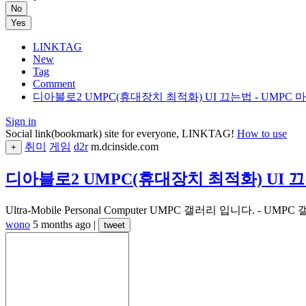
No
Yes
LINKTAG
New
Tag
Comment
디아블로2 UMPC(휴대장치 최적화) UI 끄는법 - UMPC
Sign in
Social link(bookmark) site for everyone, LINKTAG!
How to use
취미
게임
d2r
m.dcinside.com
+
디아블로2 UMPC(휴대장치 최적화) UI 끄
Ultra-Mobile Personal Computer UMPC 갤러리 입니다. 
wono
5 months ago
|
tweet