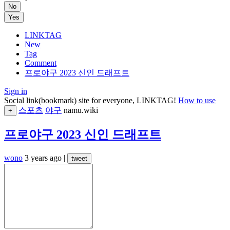
No
Yes
LINKTAG
New
Tag
Comment
프로야구 2023 신인 드래프트
Sign in
Social link(bookmark) site for everyone, LINKTAG!
How to use
스포츠
야구
namu.wiki
+
프로야구 2023 신인 드래프트
wono
3 years ago
|
tweet