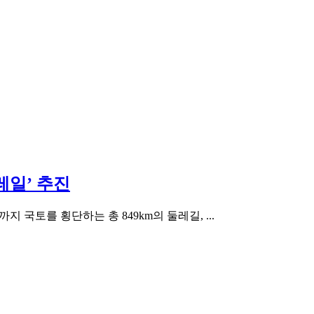
레일’ 추진
국토를 횡단하는 총 849km의 둘레길, ...