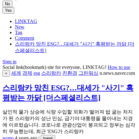
No
Yes
LINKTAG
New
Tag
Comment
스리랑카 망친 ESG?…대세가 "사기" 혹평받는 까닭 [더
스페셜리스트]
Sign in
Social link(bookmark) site for everyone, LINKTAG!
How to use
세계
경제
esg
스리랑카
친환경
그린워싱
n.news.naver.com
+
스리랑카 망친 ESG?…대세가 "사기" 혹
평받는 까닭 [더스페셜리스트]
살인적 물가 상승에 식량 수입할 외화가 떨어져 밥 굶는 처지
가 된 스리랑카의 성난 민심, 급기야 대통령을 몰아내는 지경
에 이르렀습니다. 코로나로 관광산업이 붕괴되고 정부는 심각
히 무능했는데, 최근 'ESG가 스리랑카
wono
4 years ago
|
tweet