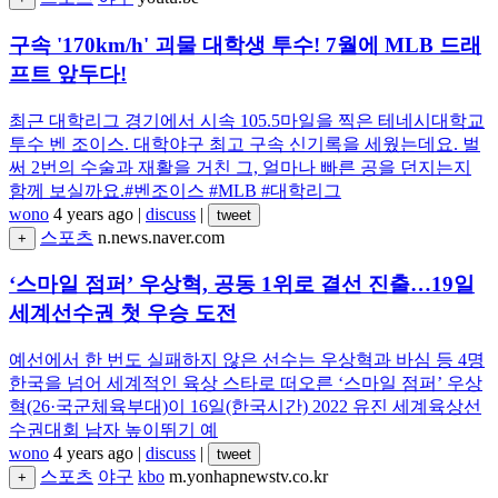
구속 '170km/h' 괴물 대학생 투수! 7월에 MLB 드래
프트 앞두다!
최근 대학리그 경기에서 시속 105.5마일을 찍은 테네시대학교
투수 벤 조이스. 대학야구 최고 구속 신기록을 세웠는데요. 벌
써 2번의 수술과 재활을 거친 그, 얼마나 빠른 공을 던지는지
함께 보실까요.#벤조이스 #MLB #대학리그
wono
4 years ago
|
discuss
|
tweet
스포츠
n.news.naver.com
+
‘스마일 점퍼’ 우상혁, 공동 1위로 결선 진출…19일
세계선수권 첫 우승 도전
예선에서 한 번도 실패하지 않은 선수는 우상혁과 바심 등 4명
한국을 넘어 세계적인 육상 스타로 떠오른 ‘스마일 점퍼’ 우상
혁(26·국군체육부대)이 16일(한국시간) 2022 유진 세계육상선
수권대회 남자 높이뛰기 예
wono
4 years ago
|
discuss
|
tweet
스포츠
야구
kbo
m.yonhapnewstv.co.kr
+