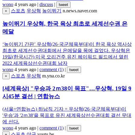
wono
4 years ago
|
discuss
|
tweet
스포츠
우상혁
높이뛰기
n.news.naver.com
+
높이뛰기 우상혁, 한국 육상 최초로 세계선수권 은
메달
‘높이뛰기 간판’ 우상혁(26·국군체육부대)이 한국 육상 역사상
최초로 세계선수권대회에서 은메달을 목에 걸었다. 우상혁은
19일(한국시간) 미국 오리건주 유진 헤이워드 필드에서 열린
2022 세계육상선수권대회 남자
wono
4 years ago
|
comment (1)
|
tweet
스포츠
우상혁
m.yna.co.kr
+
[세계육상] "우승과 2ｍ38이 목표"…우상혁, 19일 9
시45분 결선 | 연합뉴스
(서울=연합뉴스) 하남직 기자 = 우상혁(26·국군체육부대)이
'우승'과 '2ｍ38'을 목표로 유진 세계육상선수권대회 결선 무대
에 선다.
wono
4 years ago
|
comment (1)
|
tweet
스포츠
야구
youtu.be
+