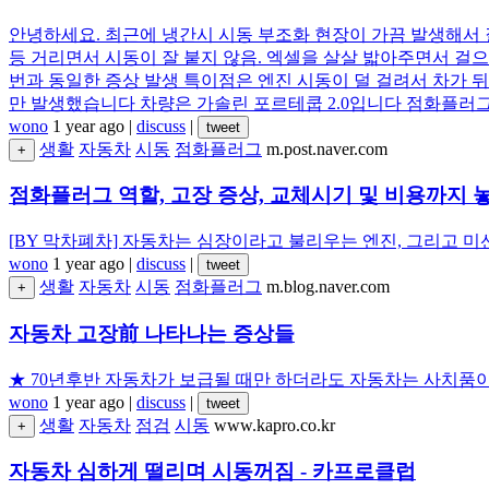
안녕하세요. 최근에 냉간시 시동 부조화 현장이 가끔 발생해서 
등 거리면서 시동이 잘 붙지 않음. 엑셀을 살살 밟아주면서 걸으
번과 동일한 증상 발생 특이점은 엔진 시동이 덜 걸려서 차가 
만 발생했습니다 차량은 가솔린 포르테쿱 2.0입니다 점화플러
wono
1 year ago
|
discuss
|
tweet
생활
자동차
시동
점화플러그
m.post.naver.com
+
점화플러그 역할, 고장 증상, 교체시기 및 비용까지 
[BY 막차폐차] 자동차는 심장이라고 불리우는 엔진, 그리고 미션
wono
1 year ago
|
discuss
|
tweet
생활
자동차
시동
점화플러그
m.blog.naver.com
+
자동차 고장前 나타나는 증상들
★ 70년후반 자동차가 보급될 때만 하더라도 자동차는 사치품이
wono
1 year ago
|
discuss
|
tweet
생활
자동차
점검
시동
www.kapro.co.kr
+
자동차 심하게 떨리며 시동꺼짐 - 카프로클럽