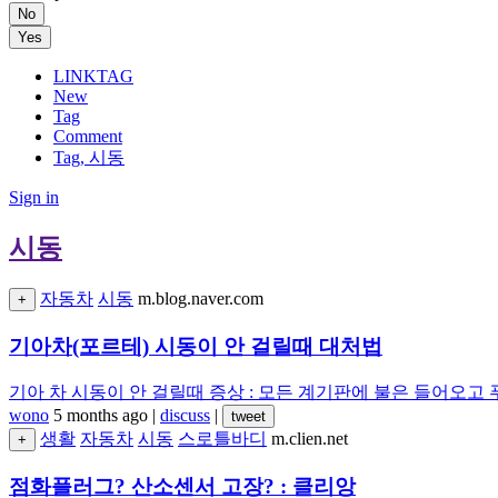
No
Yes
LINKTAG
New
Tag
Comment
Tag, 시동
Sign in
시동
자동차
시동
m.blog.naver.com
+
기아차(포르테) 시동이 안 걸릴때 대처법
기아 차 시동이 안 걸릴때 증상 : 모든 계기판에 불은 들어오고 푸
wono
5 months ago
|
discuss
|
tweet
생활
자동차
시동
스로틀바디
m.clien.net
+
점화플러그? 산소센서 고장? : 클리앙