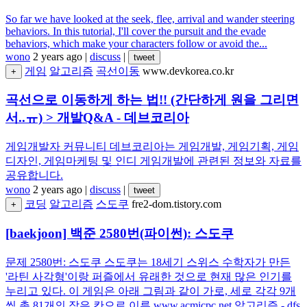
So far we have looked at the seek, flee, arrival and wander steering
behaviors. In this tutorial, I'll cover the pursuit and the evade
behaviors, which make your characters follow or avoid the...
wono
2 years ago
|
discuss
|
tweet
게임
알고리즘
곡선이동
www.devkorea.co.kr
+
곡선으로 이동하게 하는 법!! (간단하게 원을 그리면
서..ㅠ) > 개발Q&A - 데브코리아
게임개발자 커뮤니티 데브코리아는 게임개발, 게임기획, 게임
디자인, 게임마케팅 및 인디 게임개발에 관련된 정보와 자료를
공유합니다.
wono
2 years ago
|
discuss
|
tweet
코딩
알고리즘
스도쿠
fre2-dom.tistory.com
+
[baekjoon] 백준 2580번(파이썬): 스도쿠
문제 2580번: 스도쿠 스도쿠는 18세기 스위스 수학자가 만든
'라틴 사각형'이랑 퍼즐에서 유래한 것으로 현재 많은 인기를
누리고 있다. 이 게임은 아래 그림과 같이 가로, 세로 각각 9개
씩 총 81개의 작은 칸으로 이루 www.acmicpc.net 알고리즘 - dfs