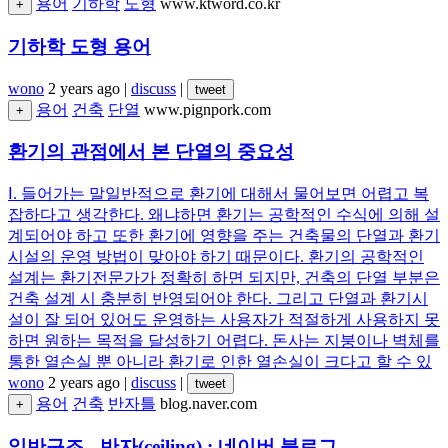
용어
기하학
도형
www.ktword.co.kr
+
기하학 도형 용어
wono
2 years ago
|
discuss
|
tweet
용어
건축
단열
www.pignpork.com
+
환기의 관점에서 본 단열의 중요성
Ⅰ. 들어가는 말일반적으로 환기에 대해서 물어보면 어렵고 복
잡하다고 생각한다. 왜냐하면 환기는 공학적인 수식에 의해 설
계되어야 하고 또한 환기에 영향을 주는 건축물의 단열과 환기
시설의 운영 방법이 맞아야 하기 때문이다. 환기의 공학적인
설계는 환기전문가가 정확히 하면 되지만, 건축의 단열 부분은
건축 설계 시 충분히 반영되어야 한다. 그리고 단열과 환기시
설이 잘 되어 있어도 운영하는 사용자가 적절하게 사용하지 못
하면 원하는 목적을 달성하기 어렵다. 돈사는 지붕이나 벽체를
통한 열손실 뿐 아니라 환기로 인한 열손실이 크다고 할 수 있
wono
2 years ago
|
discuss
|
tweet
용어
건축
반자틀
blog.naver.com
+
일반구조 - 반자(ceiling) : 네이버 블로그