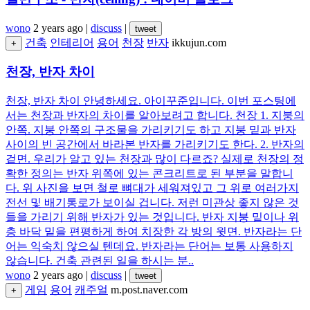
wono
2 years ago
|
discuss
|
tweet
건축
인테리어
용어
천장
반자
ikkujun.com
+
천장, 반자 차이
천장, 반자 차이 안녕하세요. 아이꾸준입니다. 이번 포스팅에
서는 천장과 반자의 차이를 알아보려고 합니다. 천장 1. 지붕의
안쪽. 지붕 안쪽의 구조물을 가리키기도 하고 지붕 밑과 반자
사이의 빈 공간에서 바라본 반자를 가리키기도 한다. 2. 반자의
겉면. 우리가 알고 있는 천장과 많이 다르죠? 실제로 천장의 정
확한 정의는 반자 위쪽에 있는 콘크리트로 된 부분을 말합니
다. 위 사진을 보면 철로 뼈대가 세워져있고 그 위로 여러가지
전선 및 배기통로가 보이실 겁니다. 저런 미관상 좋지 않은 것
들을 가리기 위해 반자가 있는 것입니다. 반자 지붕 밑이나 위
층 바닥 밑을 편평하게 하여 치장한 각 방의 윗면. 반자라는 단
어는 익숙치 않으실 텐데요. 반자라는 단어는 보통 사용하지
않습니다. 건축 관련된 일을 하시는 분..
wono
2 years ago
|
discuss
|
tweet
게임
용어
캐주얼
m.post.naver.com
+