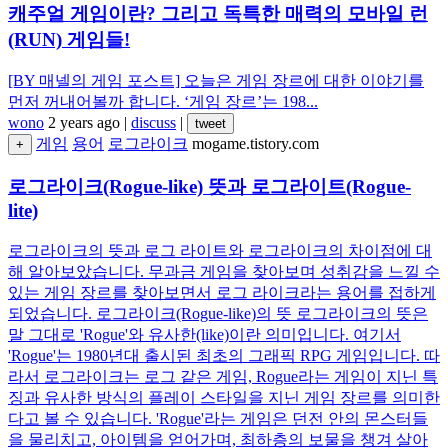
캐주얼 게임이란? 그리고 독특한 매력의 모바일 런
(RUN) 게임들!
[BY 매넬의 게임 포스트] 오늘은 게임 장르에 대한 이야기를
먼저 꺼내어볼까 합니다. ‘게임 장르’는 198...
wono
2 years ago
|
discuss
|
tweet
게임
용어
로그라이크
mogame.tistory.com
+
로그라이크(Rogue-like) 뜻과 로그라이트(Rogue-
lite)
로그라이크의 뜻과 로그 라이트와 로그라이크의 차이점에 대
해 알아보았습니다. 무과금 게임을 찾아보며 성취감을 느낄 수
있는 게임 장르를 찾아보면서 로그 라이크라는 용어를 접하게
되었습니다. 로그라이크(Rogue-like)의 뜻 로그라이크의 뜻은
말 그대로 'Rogue'와 유사한(like)이란 의미입니다. 여기서
'Rogue'는 1980년대 출시된 최초의 그래픽 RPG 게임입니다. 따
라서 로그라이크는 로그 같은 게임, Rogue라는 게임이 지닌 특
징과 유사한 방식의 플레이 스타일을 지닌 게임 장르를 의미한
다고 볼 수 있습니다. 'Rogue'라는 게임은 던전 안의 몬스터들
을 물리치고, 아이템을 얻어가며, 최하층의 보물을 챙겨 살아