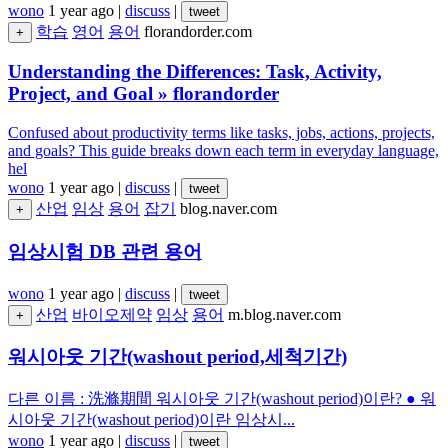
wono
1 year ago
|
discuss
|
tweet
학습
영어
용어
florandorder.com
+
Understanding the Differences: Task, Activity,
Project, and Goal » florandorder
Confused about productivity terms like tasks, jobs, actions, projects,
and goals? This guide breaks down each term in everyday language,
hel
wono
1 year ago
|
discuss
|
tweet
산업
임상
용어
잡기
blog.naver.com
+
임상시험 DB 관련 용어
wono
1 year ago
|
discuss
|
tweet
산업
바이오제약
임상
용어
m.blog.naver.com
+
워시아웃 기간(washout period,세척기간)
다른 이름 : 洗滌期間 워시아웃 기간(washout period)이란? ● 워
시아웃 기간(washout period)이란 임상시...
wono
1 year ago
|
discuss
|
tweet