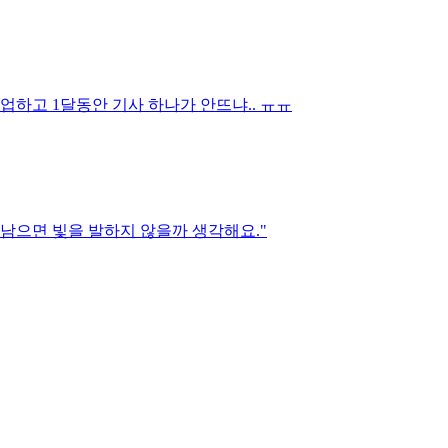
업하고 1달동안 기사 하나가 안뜨냐.. ㅠㅠ
아남으면 빛을 발하지 않을까 생각해요."