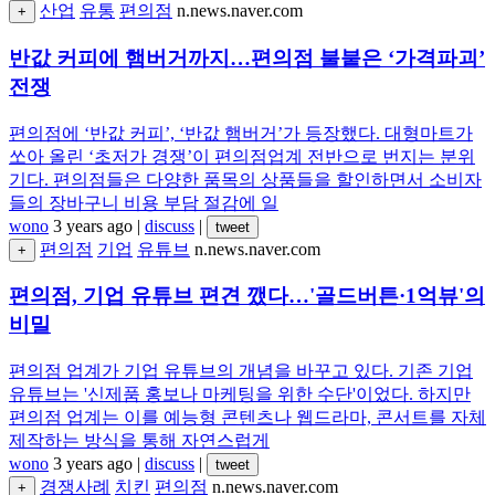
산업
유통
편의점
n.news.naver.com
+
반값 커피에 햄버거까지…편의점 불붙은 ‘가격파괴’
전쟁
편의점에 ‘반값 커피’, ‘반값 햄버거’가 등장했다. 대형마트가
쏘아 올린 ‘초저가 경쟁’이 편의점업계 전반으로 번지는 분위
기다. 편의점들은 다양한 품목의 상품들을 할인하면서 소비자
들의 장바구니 비용 부담 절감에 일
wono
3 years ago
|
discuss
|
tweet
편의점
기업
유튜브
n.news.naver.com
+
편의점, 기업 유튜브 편견 깼다…'골드버튼·1억뷰'의
비밀
편의점 업계가 기업 유튜브의 개념을 바꾸고 있다. 기존 기업
유튜브는 '신제품 홍보나 마케팅을 위한 수단'이었다. 하지만
편의점 업계는 이를 예능형 콘텐츠나 웹드라마, 콘서트를 자체
제작하는 방식을 통해 자연스럽게
wono
3 years ago
|
discuss
|
tweet
경쟁사례
치킨
편의점
n.news.naver.com
+