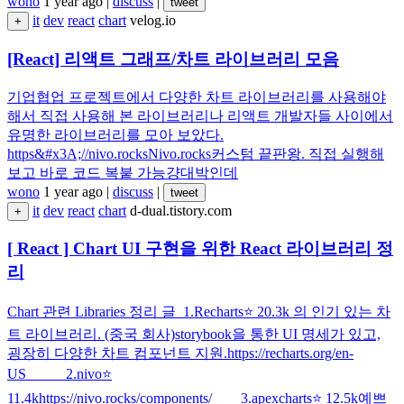
wono
1 year ago
|
discuss
|
tweet
it
dev
react
chart
velog.io
+
[React] 리액트 그래프/차트 라이브러리 모음
기업협업 프로젝트에서 다양한 차트 라이브러리를 사용해야
해서 직접 사용해 본 라이브러리나 리액트 개발자들 사이에서
유명한 라이브러리를 모아 보았다.
https&#x3A;//nivo.rocksNivo.rocks커스텀 끝판왕. 직접 실행해
보고 바로 코드 복붙 가능걍대박인데
wono
1 year ago
|
discuss
|
tweet
it
dev
react
chart
d-dual.tistory.com
+
[ React ] Chart UI 구현을 위한 React 라이브러리 정
리
Chart 관련 Libraries 정리 글 1.Recharts⭐ 20.3k 의 인기 있는 차
트 라이브러리. (중국 회사)storybook을 통한 UI 명세가 있고,
굉장히 다양한 차트 컴포넌트 지원.https://recharts.org/en-
US 2.nivo⭐
11.4khttps://nivo.rocks/components/ 3.apexcharts⭐ 12.5k예쁘