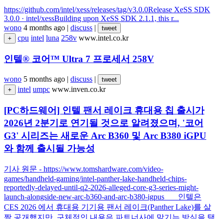
https://github.com/intel/xess/releases/tag/v3.0.0Release XeSS SDK
3.0.0 · intel/xessBuilding upon XeSS SDK 2.1.1, this r...
wono
4 months ago
|
discuss
|
tweet
cpu
intel
luna
258v
www.intel.co.kr
+
인텔® 코어™ Ultra 7 프로세서 258V
wono
5 months ago
|
discuss
|
tweet
intel
umpc
www.inven.co.kr
+
[PC하드웨어] 인텔 팬서 레이크 휴대용 칩 출시가
2026년 2분기로 연기될 것으로 알려졌으며, '코어
G3' 시리즈는 새로운 Arc B360 및 Arc B380 iGPU
와 함께 출시될 가능성
기사 원문 - https://www.tomshardware.com/video-
games/handheld-gaming/intel-panther-lake-handheld-chips-
reportedly-delayed-until-q2-2026-alleged-core-g3-series-might-
launch-alongside-new-arc-b360-and-arc-b380-igpus 인텔은
CES 2026 에서 휴대용 기기용 팬서 레이크(Panther Lake)를 살
짝 공개했지만, 구체적인 내용은 파트너사에 맡기는 방식을 택