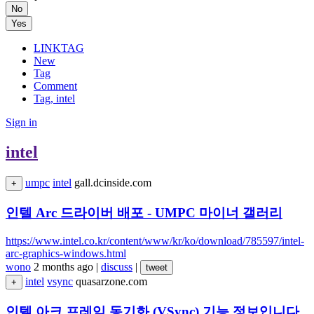
No
Yes
LINKTAG
New
Tag
Comment
Tag, intel
Sign in
intel
umpc
intel
gall.dcinside.com
+
인텔 Arc 드라이버 배포 - UMPC 마이너 갤러리
https://www.intel.co.kr/content/www/kr/ko/download/785597/intel-
arc-graphics-windows.html
wono
2 months ago
|
discuss
|
tweet
intel
vsync
quasarzone.com
+
인텔 아크 프레임 동기화 (VSync) 기능 정보입니다.