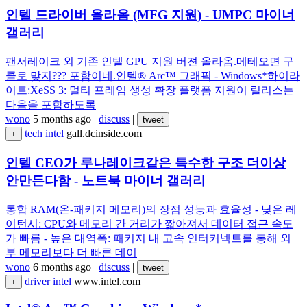
인텔 드라이버 올라옴 (MFG 지원) - UMPC 마이너
갤러리
팬서레이크 외 기존 인텔 GPU 지원 버젼 올라옴.메테오면 구
클로 맞지??? 포함이네.인텔® Arc™ 그래픽 - Windows*하이라
이트:XeSS 3: 멀티 프레임 생성 확장 플랫폼 지원이 릴리스는
다음을 포함하도록
wono
5 months ago
|
discuss
|
tweet
tech
intel
gall.dcinside.com
+
인텔 CEO가 루나레이크같은 특수한 구조 더이상
안만든다함 - 노트북 마이너 갤러리
통합 RAM(온-패키지 메모리)의 장점 성능과 효율성 - 낮은 레
이턴시: CPU와 메모리 간 거리가 짧아져서 데이터 접근 속도
가 빠름 - 높은 대역폭: 패키지 내 고속 인터커넥트를 통해 외
부 메모리보다 더 빠른 데이
wono
6 months ago
|
discuss
|
tweet
driver
intel
www.intel.com
+