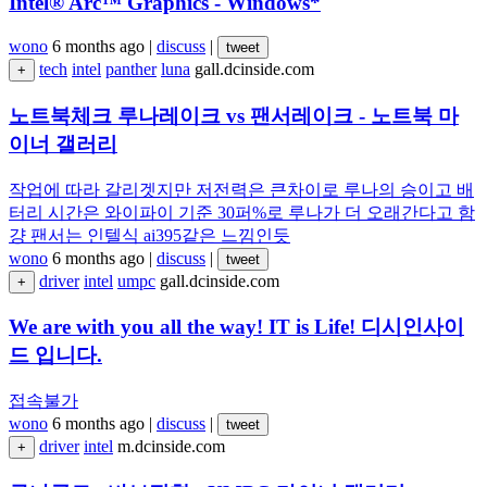
Intel® Arc™ Graphics - Windows*
wono
6 months ago
|
discuss
|
tweet
tech
intel
panther
luna
gall.dcinside.com
+
노트북체크 루나레이크 vs 팬서레이크 - 노트북 마
이너 갤러리
작업에 따라 갈리겟지만 저전력은 큰차이로 루나의 승이고 배
터리 시간은 와이파이 기준 30퍼%로 루나가 더 오래간다고 함
걍 팬서는 인텔식 ai395같은 느낌인듯
wono
6 months ago
|
discuss
|
tweet
driver
intel
umpc
gall.dcinside.com
+
We are with you all the way! IT is Life! 디시인사이
드 입니다.
접속불가
wono
6 months ago
|
discuss
|
tweet
driver
intel
m.dcinside.com
+