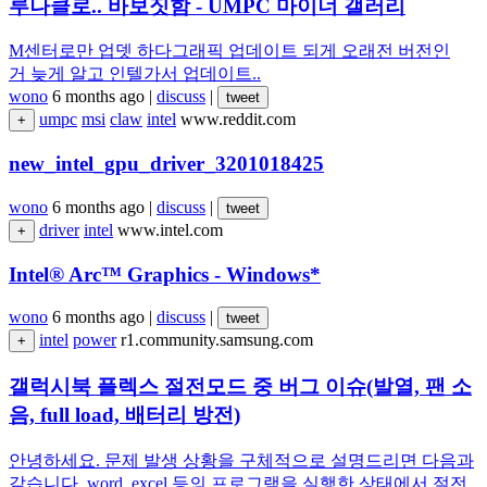
루나클로.. 바보짓함 - UMPC 마이너 갤러리
M센터로만 업뎃 하다그래픽 업데이트 되게 오래전 버전인
거 늦게 알고 인텔가서 업데이트..
wono
6 months ago
|
discuss
|
tweet
umpc
msi
claw
intel
www.reddit.com
+
new_intel_gpu_driver_3201018425
wono
6 months ago
|
discuss
|
tweet
driver
intel
www.intel.com
+
Intel® Arc™ Graphics - Windows*
wono
6 months ago
|
discuss
|
tweet
intel
power
r1.community.samsung.com
+
갤럭시북 플렉스 절전모드 중 버그 이슈(발열, 팬 소
음, full load, 배터리 방전)
안녕하세요. 문제 발생 상황을 구체적으로 설명드리면 다음과
같습니다. word, excel 등의 프로그램을 실행한 상태에서 절전