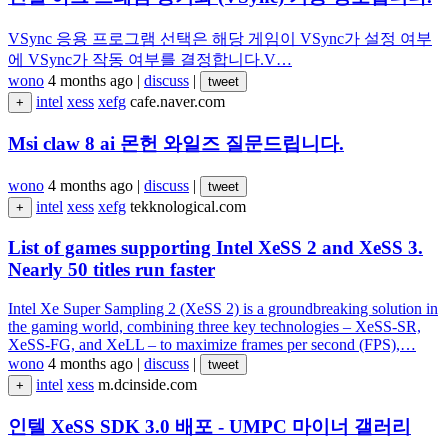
VSync 응용 프로그램 선택은 해당 게임이 VSync가 설정 여부
에 VSync가 작동 여부를 결정합니다.V…
wono
4 months ago
|
discuss
|
tweet
intel
xess
xefg
cafe.naver.com
+
Msi claw 8 ai 몬헌 와일즈 질문드립니다.
wono
4 months ago
|
discuss
|
tweet
intel
xess
xefg
tekknological.com
+
List of games supporting Intel XeSS 2 and XeSS 3.
Nearly 50 titles run faster
Intel Xe Super Sampling 2 (XeSS 2) is a groundbreaking solution in
the gaming world, combining three key technologies – XeSS-SR,
XeSS-FG, and XeLL – to maximize frames per second (FPS),…
wono
4 months ago
|
discuss
|
tweet
intel
xess
m.dcinside.com
+
인텔 XeSS SDK 3.0 배포 - UMPC 마이너 갤러리