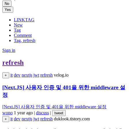
No
Yes
LINKTAG
New
Tag
Comment
Tag, refresh
Sign in
refresh
it
dev
nextjs
jwt
refresh
velog.io
+
[Next.JS] 사용자 인증 및 401을 위한 middleware 설
정
[Next.JS] 사용자 인증 및 401을 위한 middleware 설정
wono
1 year ago
|
discuss
|
tweet
it
dev
nextjs
jwt
refresh
duklook.tistory.com
+