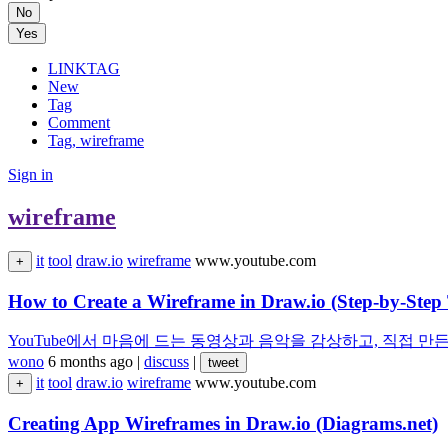
No
Yes
LINKTAG
New
Tag
Comment
Tag, wireframe
Sign in
wireframe
it
tool
draw.io
wireframe
www.youtube.com
+
How to Create a Wireframe in Draw.io (Step-by-Step 
YouTube에서 마음에 드는 동영상과 음악을 감상하고, 직접 
wono
6 months ago
|
discuss
|
tweet
it
tool
draw.io
wireframe
www.youtube.com
+
Creating App Wireframes in Draw.io (Diagrams.net)