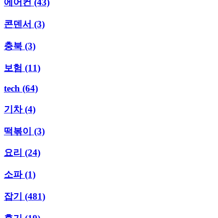
에어컨
(43)
콘덴서
(3)
충북
(3)
보험
(11)
tech
(64)
기차
(4)
떡볶이
(3)
요리
(24)
소파
(1)
잡기
(481)