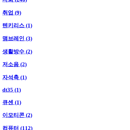
취업
(9)
텐키리스
(1)
맴브레인
(3)
생활방수
(2)
저소음
(2)
자석축
(1)
dt35
(1)
큐센
(1)
이모티콘
(2)
컴퓨터
(112)