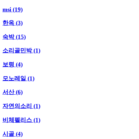
msi
(19)
한옥
(3)
숙박
(15)
소리골민박
(1)
보령
(4)
모노레일
(1)
서산
(6)
자연의소리
(1)
비체펠리스
(1)
시골
(4)