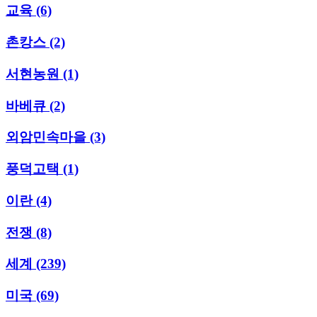
교육
(6)
촌캉스
(2)
서현농원
(1)
바베큐
(2)
외암민속마을
(3)
풍덕고택
(1)
이란
(4)
전쟁
(8)
세계
(239)
미국
(69)