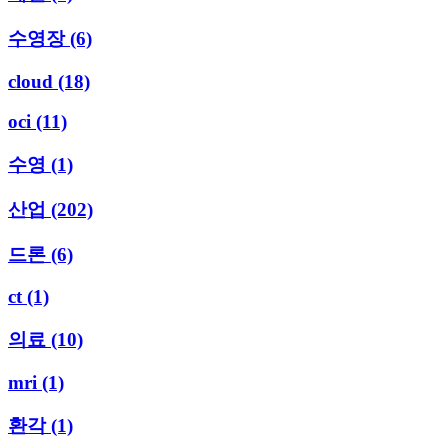
수영장
(6)
cloud
(18)
oci
(11)
수영
(1)
산업
(202)
드론
(6)
ct
(1)
의료
(10)
mri
(1)
환각
(1)